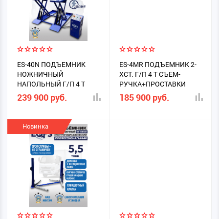
ES-40N ПОДЪЕМНИК
ES-4MR ПОДЪЕМНИК 2-
НОЖНИЧНЫЙ
ХСТ. Г/П 4 Т СЪЕМ-
НАПОЛЬНЫЙ Г/П 4 Т
РУЧКА+ПРОСТАВКИ
(2025)
239 900 руб.
185 900 руб.
Новинка