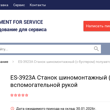
тавка
Сервис
Контакты
MENT FOR SERVICE
Написать пи
ование для сервиса
вание
ES-3923A Станок шиномонтажный (с бустером) полуавт
ES-3923A Станок шиномонтажный (
вспомогательной рукой
Дата ожидаемого прихода на склад: 30.01.2026г.