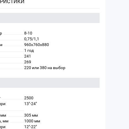
ЕРИСТИКИ
р
8-10
0,75/1,1
мм
960х760х880
1 год
241
269
220 или 380 на выбор
г
2500
при
13"-24"
, мм
305 мм
, мм
1000 мм
при
12"-22"