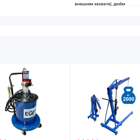
внешнем захвате), дюйм