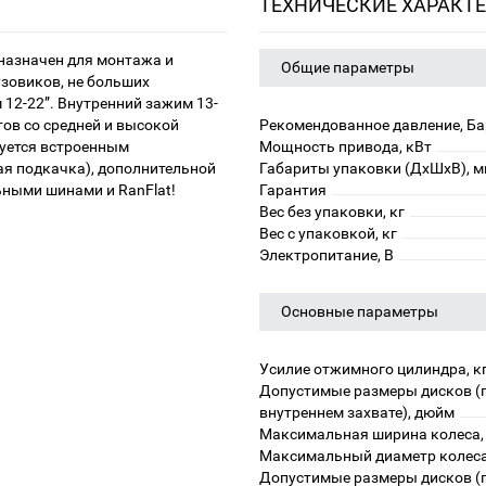
ТЕХНИЧЕСКИЕ ХАРАКТ
азначен для монтажа и
Общие параметры
узовиков, не больших
12-22”. Внутренний зажим 13-
ов со средней и высокой
Рекомендованное давление, Ба
уется встроенным
Мощность привода, кВт
ая подкачка), дополнительной
Габариты упаковки (ДхШхВ), 
ьными шинами и RanFlat!
Гарантия
Вес без упаковки, кг
Вес с упаковкой, кг
Электропитание, В
Основные параметры
Усилие отжимного цилиндра, к
Допустимые размеры дисков (
внутреннем захвате), дюйм
Максимальная ширина колеса
Максимальный диаметр колеса
Допустимые размеры дисков (